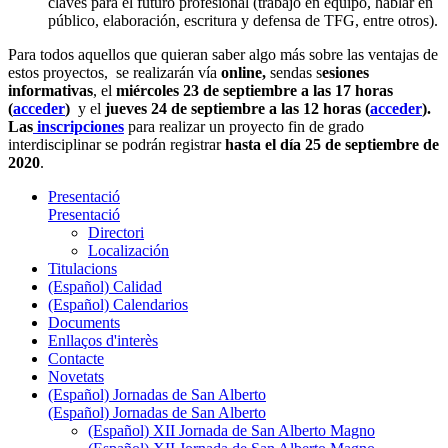
claves para el futuro profesional (trabajo en equipo, hablar en
público, elaboración, escritura y defensa de TFG, entre otros).
Para todos aquellos que quieran saber algo más sobre las ventajas de
estos proyectos, se realizarán vía
online,
sendas s
esiones
informativas
, el
miércoles 23 de septiembre a las 17 horas
(
acceder
)
y el
jueves 24 de septiembre a las 12 horas (
acceder
).
Las
inscripciones
para realizar un proyecto fin de grado
interdisciplinar se podrán registrar
hasta el día 25 de septiembre de
2020
.
Presentació
Presentació
Directori
Localización
Titulacions
(Español) Calidad
(Español) Calendarios
Documents
Enllaços d'interès
Contacte
Novetats
(Español) Jornadas de San Alberto
(Español) Jornadas de San Alberto
(Español) XII Jornada de San Alberto Magno