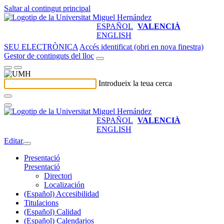
Saltar al contingut principal
ESPAÑOL
VALENCIÀ
ENGLISH
SEU ELECTRÒNICA
Accés identificat (obri en nova finestra)
Gestor de continguts del lloc
Introdueix la teua cerca
ESPAÑOL
VALENCIÀ
ENGLISH
Editar
Presentació
Presentació
Directori
Localización
(Español) Accesibilidad
Titulacions
(Español) Calidad
(Español) Calendarios