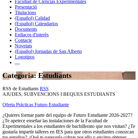
Facultad de Ciencias Experimentales
Presentació
Titulacions
(Español) Calidad
(Español) Calendarios
Documents
Enllaços d'interès
Contacte
Novetats
(Español) Jornadas de San Alberto
Logotipos
Categoria: Estudiants
RSS de Estudiants
RSS
AJUDES, SUBVENCIONS I BEQUES ESTUDIANTS
Oferta Prácticas Futuro Estudiante
¿Quieres formar parte del equipo de Futuro Estudiante 2026-2027‍‍‍‍?
¿Te apetece enseñar las instalaciones de la Facultad de
Experimentales a los estudiantes de bachillerato que nos visitan? ¿Te
gustaría impartir talleres en IES para que otros estudiantes conozcan
tus estudios? ¿Qué te parecería cobrar por ello y encima obtener