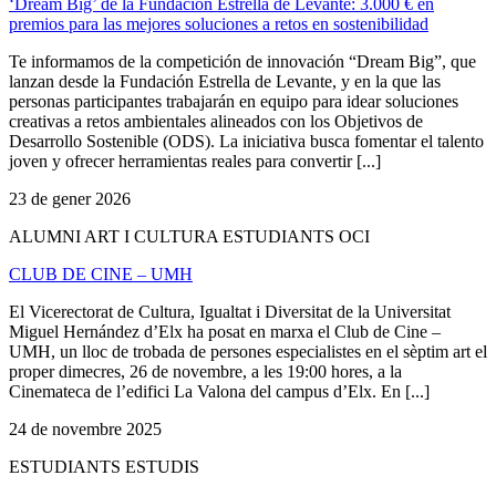
‘Dream Big’ de la Fundación Estrella de Levante: 3.000 € en
premios para las mejores soluciones a retos en sostenibilidad
Te informamos de la competición de innovación “Dream Big”, que
lanzan desde la Fundación Estrella de Levante, y en la que las
personas participantes trabajarán en equipo para idear soluciones
creativas a retos ambientales alineados con los Objetivos de
Desarrollo Sostenible (ODS). La iniciativa busca fomentar el talento
joven y ofrecer herramientas reales para convertir [...]
23 de gener 2026
ALUMNI ART I CULTURA ESTUDIANTS OCI
CLUB DE CINE – UMH
El Vicerectorat de Cultura, Igualtat i Diversitat de la Universitat
Miguel Hernández d’Elx ha posat en marxa el Club de Cine –
UMH, un lloc de trobada de persones especialistes en el sèptim art el
proper dimecres, 26 de novembre, a les 19:00 hores, a la
Cinemateca de l’edifici La Valona del campus d’Elx. En [...]
24 de novembre 2025
ESTUDIANTS ESTUDIS