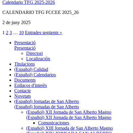
Calendario TFG 2025-2026
CALENDARIO TFG FCCEE 2025_26
2 de juny 2025
1
2
3
…
10
Entrades següents »
Presentació
Presentació
Directori
Localización
Titulacions
(Español) Calidad
(Español) Calendarios
Documents
Enllaços d'interès
Contacte
Novetats
(Español) Jornadas de San Alberto
(Español) Jornadas de San Alberto
(Español) XII Jornada de San Alberto Magno
(Español) XII Jornada de San Alberto Magno
Comunicaciones
(Español) XIII Jornada de San Alberto Magno