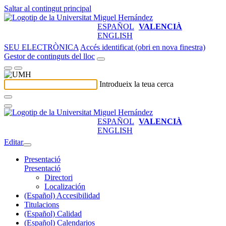
Saltar al contingut principal
ESPAÑOL
VALENCIÀ
ENGLISH
SEU ELECTRÒNICA
Accés identificat (obri en nova finestra)
Gestor de continguts del lloc
Introdueix la teua cerca
ESPAÑOL
VALENCIÀ
ENGLISH
Editar
Presentació
Presentació
Directori
Localización
(Español) Accesibilidad
Titulacions
(Español) Calidad
(Español) Calendarios