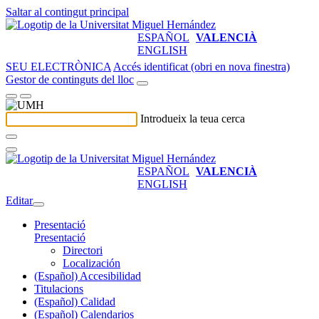
Saltar al contingut principal
ESPAÑOL
VALENCIÀ
ENGLISH
SEU ELECTRÒNICA
Accés identificat (obri en nova finestra)
Gestor de continguts del lloc
Introdueix la teua cerca
ESPAÑOL
VALENCIÀ
ENGLISH
Editar
Presentació
Presentació
Directori
Localización
(Español) Accesibilidad
Titulacions
(Español) Calidad
(Español) Calendarios