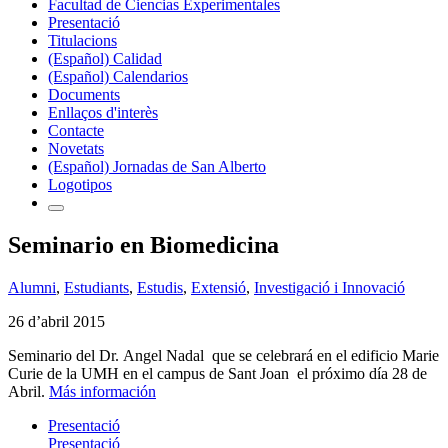
Facultad de Ciencias Experimentales
Presentació
Titulacions
(Español) Calidad
(Español) Calendarios
Documents
Enllaços d'interès
Contacte
Novetats
(Español) Jornadas de San Alberto
Logotipos
Seminario en Biomedicina
Alumni
,
Estudiants
,
Estudis
,
Extensió
,
Investigació i Innovació
26 d’abril 2015
Seminario del Dr. Angel Nadal que se celebrará en el edificio Marie
Curie de la UMH en el campus de Sant Joan el próximo día 28 de
Abril.
Más información
Presentació
Presentació