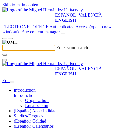
Skip to main content
ESPAÑOL
VALENCIÀ
ENGLISH
ELECTRONIC OFFICE
Authenticated Access (open a new
window)
Site content manager
Enter your search
ESPAÑOL
VALENCIÀ
ENGLISH
Edit
Introduction
Introduction
Organization
Localización
(Español) Accesibilidad
Studies-Degrees
(Español) Calidad
(Español) Calendarios