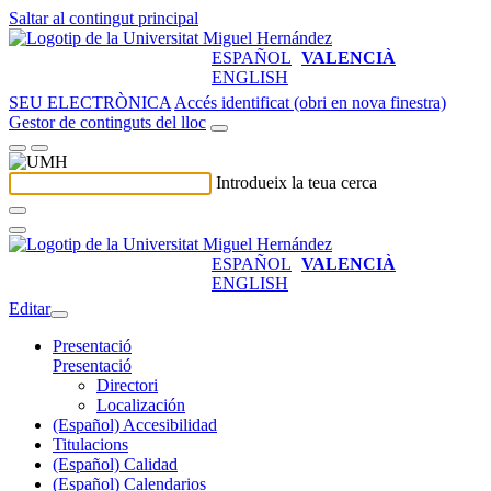
Saltar al contingut principal
ESPAÑOL
VALENCIÀ
ENGLISH
SEU ELECTRÒNICA
Accés identificat (obri en nova finestra)
Gestor de continguts del lloc
Introdueix la teua cerca
ESPAÑOL
VALENCIÀ
ENGLISH
Editar
Presentació
Presentació
Directori
Localización
(Español) Accesibilidad
Titulacions
(Español) Calidad
(Español) Calendarios